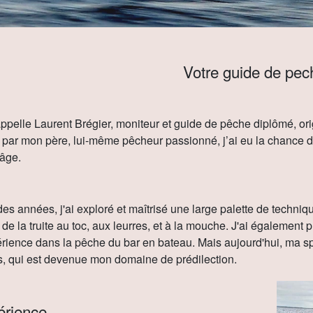
Votre guide de pec
ppelle Laurent Brégier, moniteur et guide de pêche diplômé, orig
par mon père, lui-même pêcheur passionné, j’ai eu la chance 
âge.
 des années, j'ai exploré et maîtrisé une large palette de techni
de la truite au toc, aux leurres, et à la mouche. J'ai également 
rience dans la pêche du bar en bateau. Mais aujourd'hui, ma sp
s, qui est devenue mon domaine de prédilection.
érience