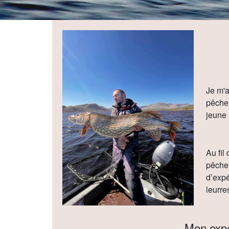
Je m'a
pêche 
jeune 
Au fil
pêche 
d’expé
leurre
Mon exp