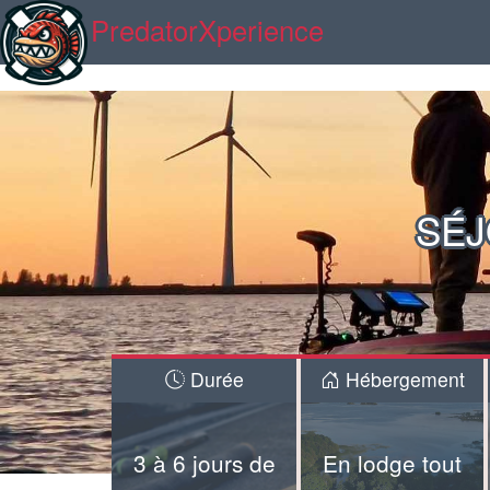
PredatorXperience
SÉJ
Durée
Hébergement
3 à 6 jours de
En lodge tout